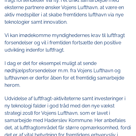
fragt forsendelser via fly. I et unikt samarbejde med
eksterne partnere ønsker Vojens Lufthavn, at være en
aktiv medspiller i at skabe fremtidens lufthavn via nye
teknologier samt innovation.
Vi kan imødekomme myndighedernes krav til luftfragt
forsendelser og vil i fremtiden fortsætte den positive
udvikling indenfor luftfragt.
I dag er det for eksempel muligt at sende
nødhjælpsforsendelser m.m. fra Vojens Lufthavn og
lufthavnen er derfor åben for et fremtidig samarbejde
herom.
Udvidelse af luftfragt-aktiviteterne samt investeringer i
ny teknologi falder i god tråd med den nye vækst
strategi 2018 for Vojens Lufthavn, som er lavet i
samarbejde med Haderslev Kommune. Her anbefales
det, at luftfragtområdet får større opmærksomhed, fordi
det er af vital betydning for fremtidens erhvervsliv i